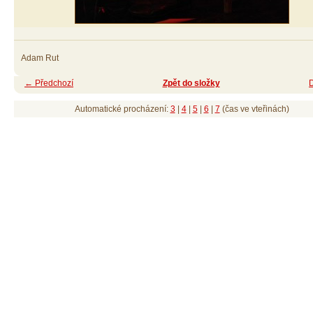
Adam Rut
← Předchozí
Zpět do složky
Automatické procházení:
3
|
4
|
5
|
6
|
7
(čas ve vteřinách)