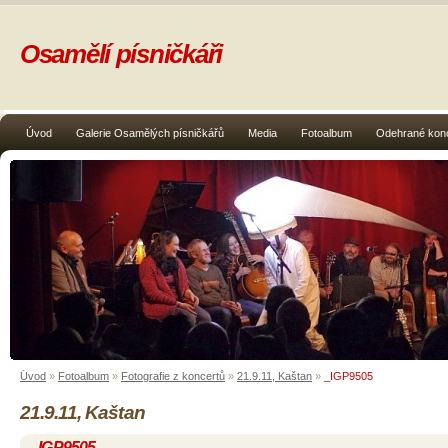
Osamělí písničkáři
Úvod
Galerie Osamělých písničkářů
Media
Fotoalbum
Odehrané kon
Úvod
»
Fotoalbum
»
Fotografie z koncertů
»
21.9.11, Kaštan
»
_IGP9505
21.9.11, Kaštan
_IGP9505