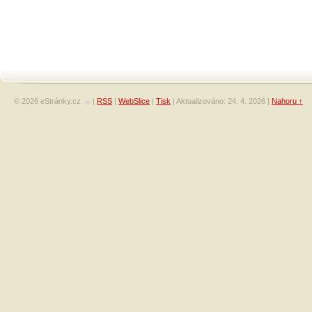
© 2026 eStránky.cz
|
RSS
|
WebSlice
|
Tisk
|
Aktualizováno: 24. 4. 2026
|
Nahoru ↑