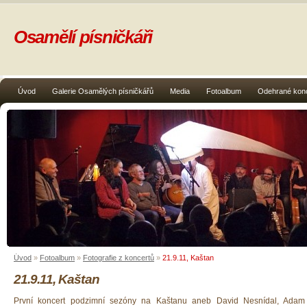
Osamělí písničkáři
Úvod
Galerie Osamělých písničkářů
Media
Fotoalbum
Odehrané kon
Úvod
»
Fotoalbum
»
Fotografie z koncertů
»
21.9.11, Kaštan
21.9.11, Kaštan
První koncert podzimní sezóny na Kaštanu aneb David Nesnídal, Adam