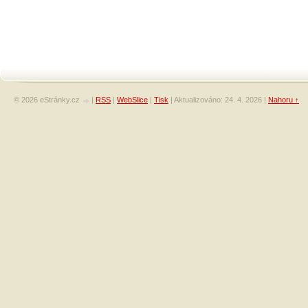
© 2026 eStránky.cz
|
RSS
|
WebSlice
|
Tisk
|
Aktualizováno: 24. 4. 2026
|
Nahoru ↑