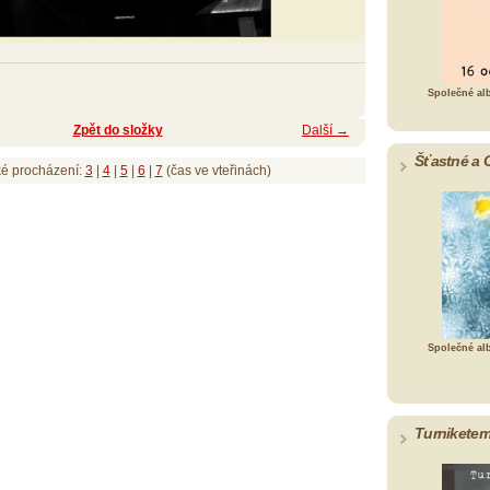
Společné al
Zpět do složky
Další →
Šťastné a 
ké procházení:
3
|
4
|
5
|
6
|
7
(čas ve vteřinách)
Společné al
Turniketem