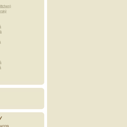
ttchen)
erský
á
á
á
á
á
y
34339