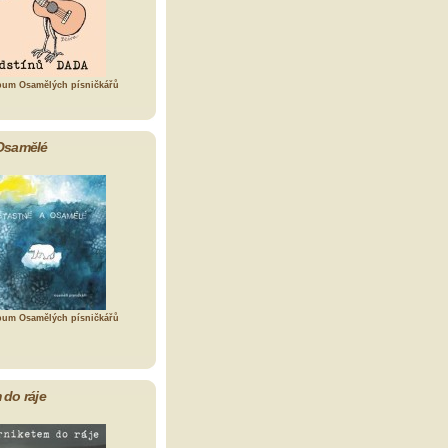
bum Osamělých písničkářů
Osamělé
bum Osamělých písničkářů
 do ráje