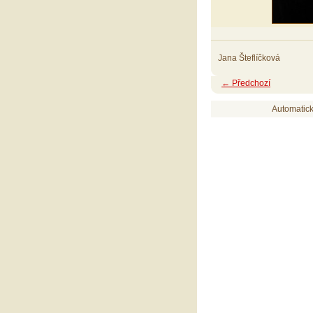
Jana Šteflíčková
← Předchozí
Automatic