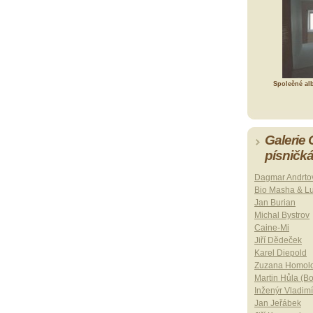
Společné al
Galerie
písničk
Dagmar Andrto
Bio Masha & L
Jan Burian
Michal Bystrov
Caine-Mi
Jiří Dědeček
Karel Diepold
Zuzana Homol
Martin Hůla (B
Inženýr Vladimí
Jan Jeřábek