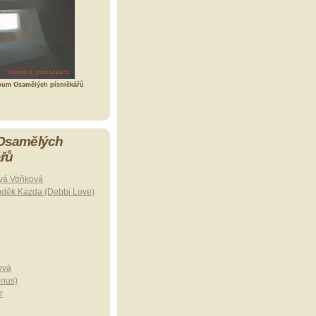
bum Osamělých písničkářů
 Osamělých
ářů
vá Voňková
uděk Kazda (Debbi Love)
ová
onus)
r