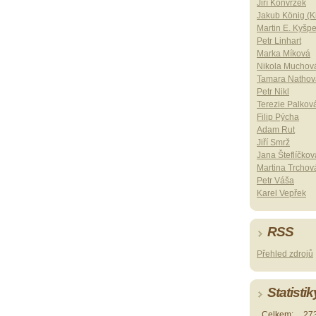
Jiří Konvrzek
Jakub König (Ki
Martin E. Kyšp
Petr Linhart
Marka Míková
Nikola Muchov
Tamara Nathov
Petr Nikl
Terezie Palkov
Filip Pýcha
Adam Rut
Jiří Smrž
Jana Šteflíčkov
Martina Trchov
Petr Váša
Karel Vepřek
RSS
Přehled zdrojů
Statistik
Celkem:
27