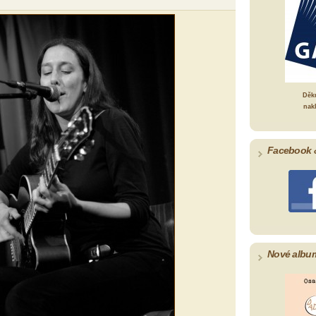
Děk
nak
Facebook 
Nové albu