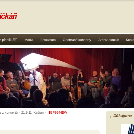
čkáři
 písničkářů
Media
Fotoalbum
Odehrané koncerty
Archiv aktualit
Konta
e z koncertů
»
21.9.11, Kaštan
»
_IGP9544BW
Děkujeme