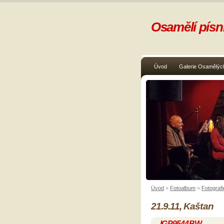
Osamělí písni
Úvod
Galerie Osamělých
Úvod
»
Fotoalbum
»
Fotografi
21.9.11, Kaštan
_IGP9544BW