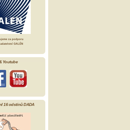
ujeme za podporu
ladatelství GALÉN
& Youtube
m! 16 odstínů DADA