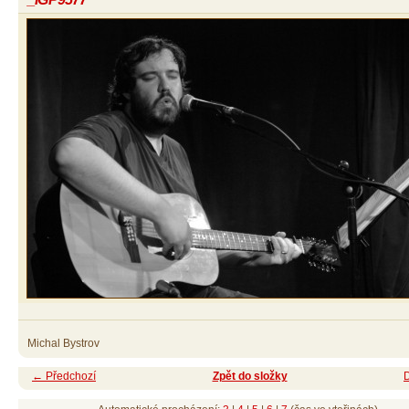
Michal Bystrov
← Předchozí
Zpět do složky