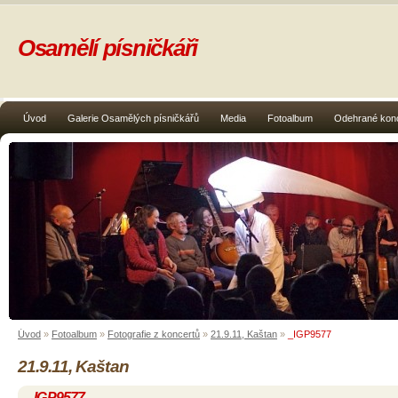
Osamělí písničkáři
Úvod
Galerie Osamělých písničkářů
Media
Fotoalbum
Odehrané kon
Úvod
»
Fotoalbum
»
Fotografie z koncertů
»
21.9.11, Kaštan
»
_IGP9577
21.9.11, Kaštan
_IGP9577