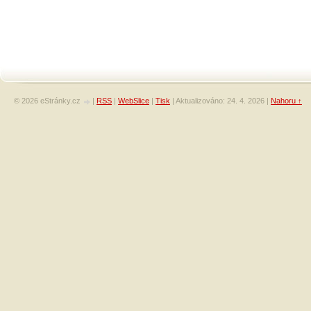
© 2026 eStránky.cz
|
RSS
|
WebSlice
|
Tisk
|
Aktualizováno: 24. 4. 2026
|
Nahoru ↑