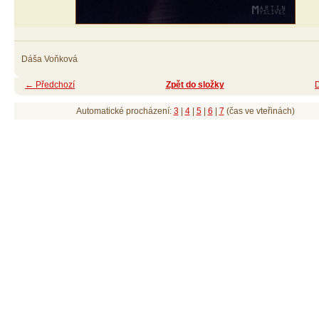
Dáša Voňková
← Předchozí
Zpět do složky
Automatické procházení:
3
|
4
|
5
|
6
|
7
(čas ve vteřinách)