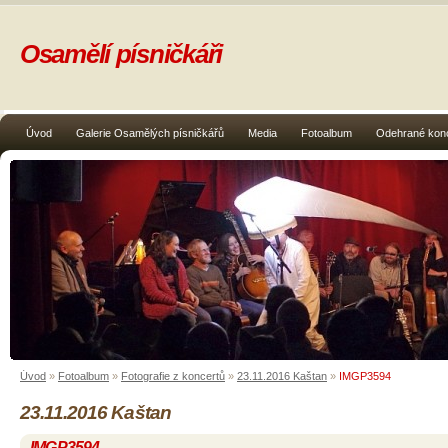
Osamělí písničkáři
Úvod
Galerie Osamělých písničkářů
Media
Fotoalbum
Odehrané kon
Úvod
»
Fotoalbum
»
Fotografie z koncertů
»
23.11.2016 Kaštan
»
IMGP3594
23.11.2016 Kaštan
IMGP3594