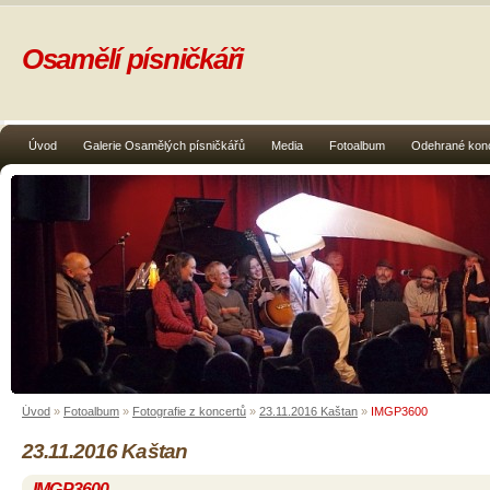
Osamělí písničkáři
Úvod
Galerie Osamělých písničkářů
Media
Fotoalbum
Odehrané kon
Úvod
»
Fotoalbum
»
Fotografie z koncertů
»
23.11.2016 Kaštan
»
IMGP3600
23.11.2016 Kaštan
IMGP3600