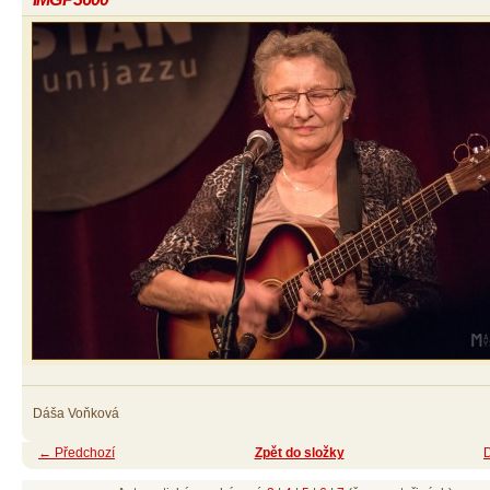
Dáša Voňková
← Předchozí
Zpět do složky