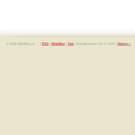
© 2026 eStránky.cz
|
RSS
|
WebSlice
|
Tisk
|
Aktualizováno: 24. 4. 2026
|
Nahoru ↑