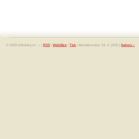
© 2026 eStránky.cz
|
RSS
|
WebSlice
|
Tisk
|
Aktualizováno: 24. 4. 2026
|
Nahoru ↑