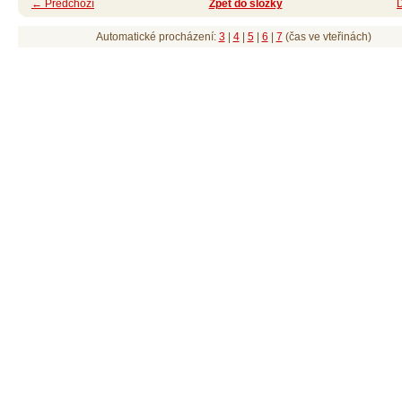
← Předchozí
Zpět do složky
Automatické procházení:
3
|
4
|
5
|
6
|
7
(čas ve vteřinách)