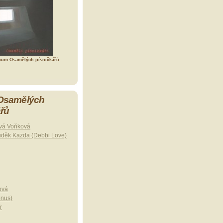
bum Osamělých písničkářů
 Osamělých
ářů
vá Voňková
uděk Kazda (Debbi Love)
ová
onus)
r