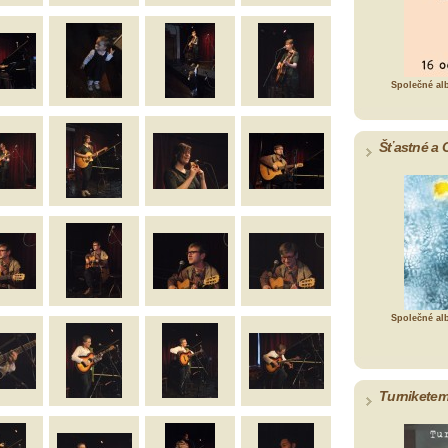
Společné al
Šťastné a 
Společné al
Turniketem