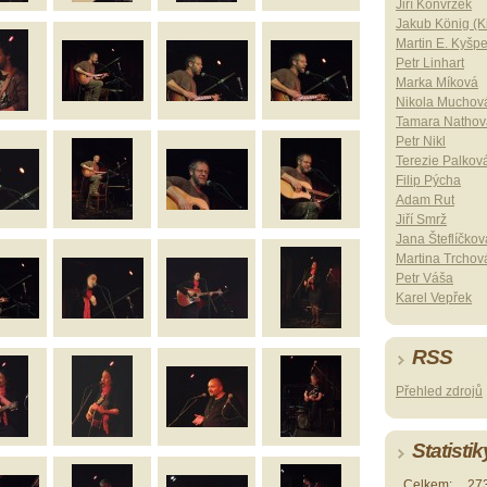
Jiří Konvrzek
Jakub König (Ki
Martin E. Kyšp
Petr Linhart
Marka Míková
Nikola Muchov
Tamara Nathov
Petr Nikl
Terezie Palkov
Filip Pýcha
Adam Rut
Jiří Smrž
Jana Šteflíčkov
Martina Trchov
Petr Váša
Karel Vepřek
RSS
Přehled zdrojů
Statistik
Celkem:
27