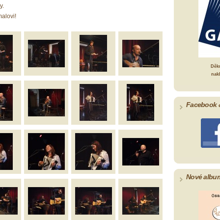
ty.
alovi!
Děk
nak
Facebook 
Nové albu