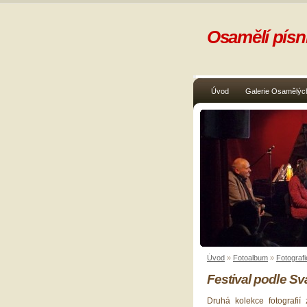
Osamělí písni
Úvod
Galerie Osamělých
Úvod
»
Fotoalbum
»
Fotografi
Festival podle S
Druhá kolekce fotografií