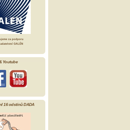
ujeme za podporu
ladatelství GALÉN
& Youtube
m! 16 odstínů DADA