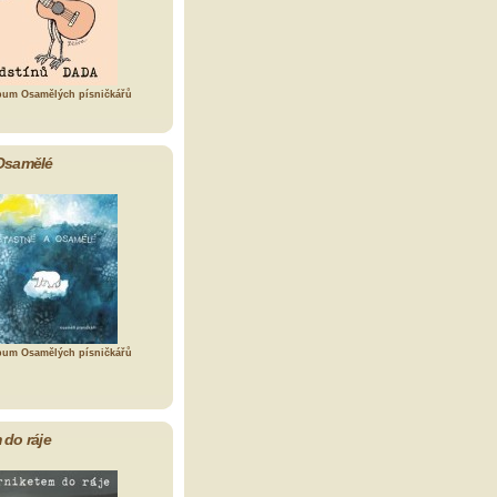
bum Osamělých písničkářů
Osamělé
bum Osamělých písničkářů
 do ráje