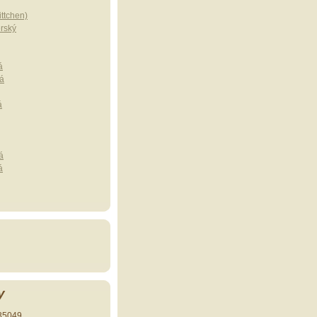
ttchen)
erský
á
á
á
á
á
y
35049