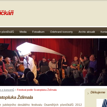
čkáři
 písničkářů
Media
Fotoalbum
Odehrané koncerty
Archiv aktualit
Konta
e z koncertů
»
Festival podle Svatopluka Ždímala
Děkujeme
vatopluka Ždímala
 z jubilejního desátého festivalu Osamělých písničkářů 2012