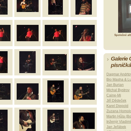
Společné al
Galerie
písničk
Dagmar Andrto
Bio Masha & L
Jan Burian
Michal Bystrov
Caine-Mi
Jiří Dědeček
Karel Diepold
Zuzana Homol
Martin Hůla (B
Inženýr Vladimí
Jan Jeřábek