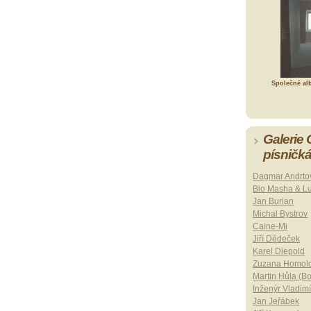
Společné al
Galerie
písničk
Dagmar Andrto
Bio Masha & L
Jan Burian
Michal Bystrov
Caine-Mi
Jiří Dědeček
Karel Diepold
Zuzana Homol
Martin Hůla (B
Inženýr Vladimí
Jan Jeřábek