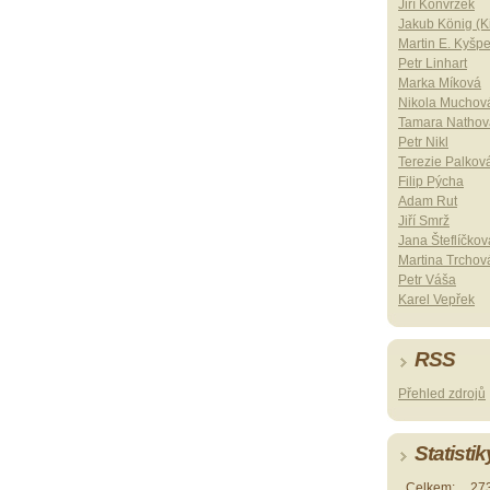
Jiří Konvrzek
Jakub König (Ki
Martin E. Kyšp
Petr Linhart
Marka Míková
Nikola Muchov
Tamara Nathov
Petr Nikl
Terezie Palkov
Filip Pýcha
Adam Rut
Jiří Smrž
Jana Šteflíčkov
Martina Trchov
Petr Váša
Karel Vepřek
RSS
Přehled zdrojů
Statistik
Celkem:
27