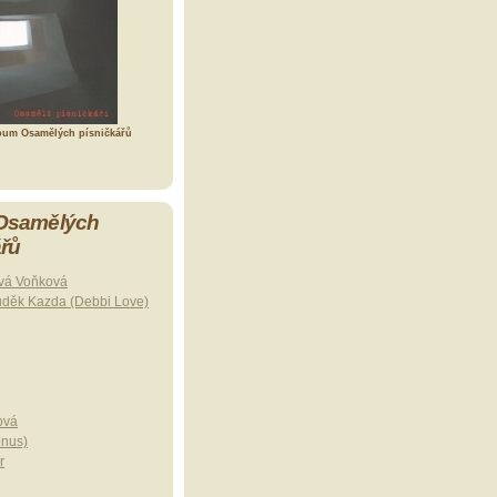
bum Osamělých písničkářů
 Osamělých
ářů
vá Voňková
uděk Kazda (Debbi Love)
ová
onus)
r