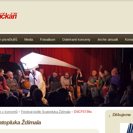
čkáři
 písničkářů
Media
Fotoalbum
Odehrané koncerty
Archiv aktualit
Konta
e z koncertů
»
Festival podle Svatopluka Ždímala
»
DSCF5739u
Děkujeme
vatopluka Ždímala