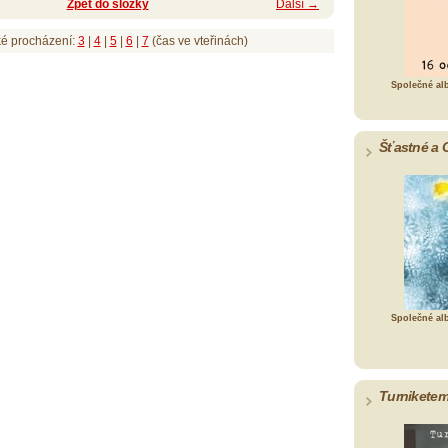
Zpět do složky
Další →
ké procházení:
3
|
4
|
5
|
6
|
7
(čas ve vteřinách)
Společné al
Šťastné a 
Společné al
Turniketem