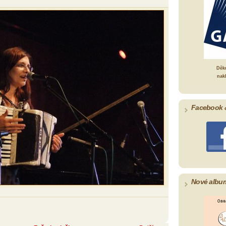
Děk
nak
Facebook 
Nové albu