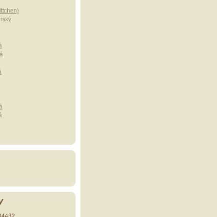
ttchen)
erský
á
á
á
á
á
y
34432