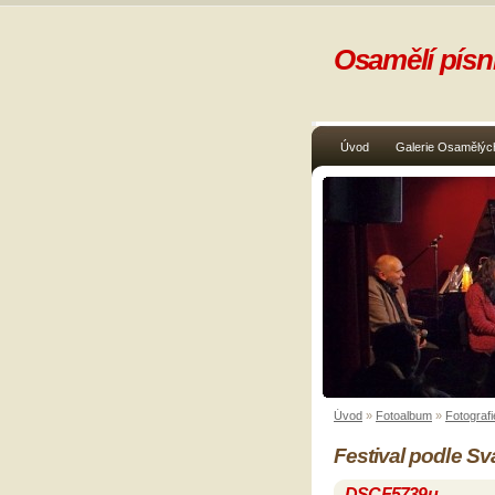
Osamělí písni
Úvod
Galerie Osamělých
Úvod
»
Fotoalbum
»
Fotografi
Festival podle S
DSCF5739u