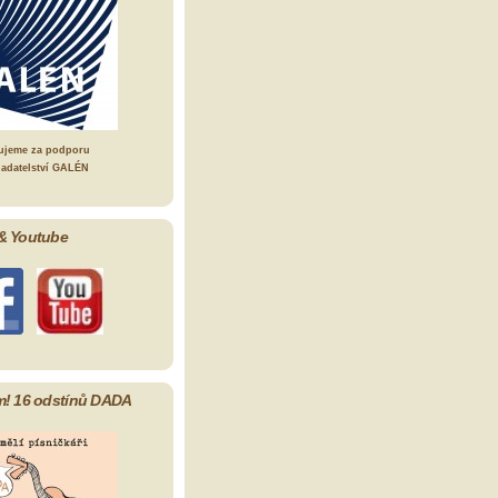
ujeme za podporu
ladatelství GALÉN
& Youtube
m! 16 odstínů DADA