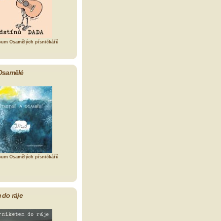
bum Osamělých písničkářů
Osamělé
bum Osamělých písničkářů
 do ráje