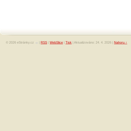
© 2026 eStránky.cz
|
RSS
|
WebSlice
|
Tisk
|
Aktualizováno: 24. 4. 2026
|
Nahoru ↑