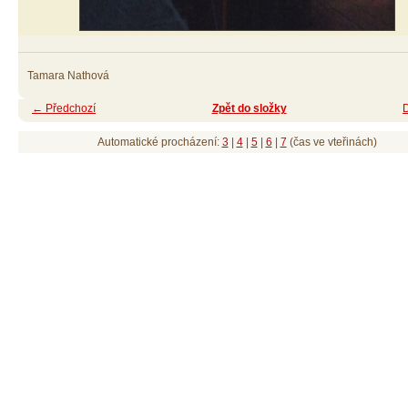
Tamara Nathová
← Předchozí
Zpět do složky
Automatické procházení:
3
|
4
|
5
|
6
|
7
(čas ve vteřinách)