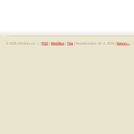
© 2026 eStránky.cz
|
RSS
|
WebSlice
|
Tisk
|
Aktualizováno: 24. 4. 2026
|
Nahoru ↑