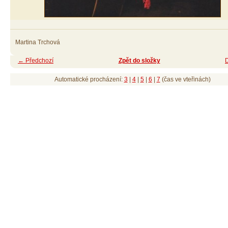
Martina Trchová
← Předchozí
Zpět do složky
Automatické procházení:
3
|
4
|
5
|
6
|
7
(čas ve vteřinách)