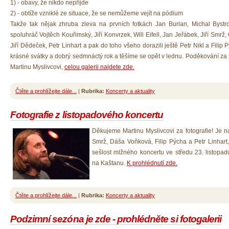
1) - obavy, že nikdo nepřijde
2) - obtíže vzniklé ze situace, že se nemůžeme vejít na pódium
Takže tak nějak zhruba zleva na prvních fotkách Jan Burian, Michal Bystr
spoluhráč Vojtěch Kouřimský, Jiří Konvrzek, Will Eifell, Jan Jeřábek, Jiří Smrž,
Jiří Dědeček, Petr Linhart a pak do toho všeho dorazili ještě Petr Nikl a Filip 
krásné svátky a dobrý sedmnáctý rok a těšíme se opět v lednu. Poděkování za f
Martinu Myslivcovi,
celou galerii najdete zde.
Čtěte a prohlížejte dále...
|
Rubrika:
Koncerty a aktuality
Fotografie z listopadového koncertu
Děkujeme Martinu Myslivcovi za fotografie! Je na
Smrž, Dáša Voňková, Filip Pýcha a Petr Linhart
sešlost mlžného koncertu ve středu 23. listopad
na Kaštanu.
K prohlédnutí zde.
Čtěte a prohlížejte dále...
|
Rubrika:
Koncerty a aktuality
Podzimní sezóna je zde - prohlédněte si fotogalerii