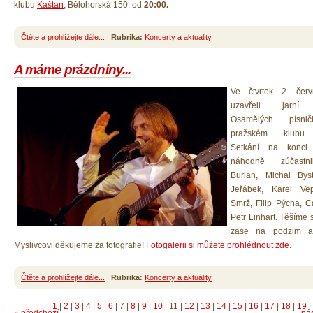
klubu
Kaštan
, Bělohorská 150, od
20:00.
Čtěte a prohlížejte dále...
|
Rubrika:
Koncerty a aktuality
A máme prázdniny...
Ve čtvrtek 2. čer
uzavřeli jarní
Osamělých písni
pražském klubu 
Setkání na konci
náhodně zúčastni
Burian, Michal Bys
Jeřábek, Karel Vep
Smrž, Filip Pýcha, C
Petr Linhart. Těšíme
zase na podzim a
Myslivcovi děkujeme za fotografie!
Fotogalerii si můžete prohlédnout zde
.
Čtěte a prohlížejte dále...
|
Rubrika:
Koncerty a aktuality
1
|
2
|
3
|
4
|
5
|
6
|
7
|
8
|
9
|
10
|
11
|
12
|
13
|
14
|
15
|
16
|
17
|
18
|
19
|