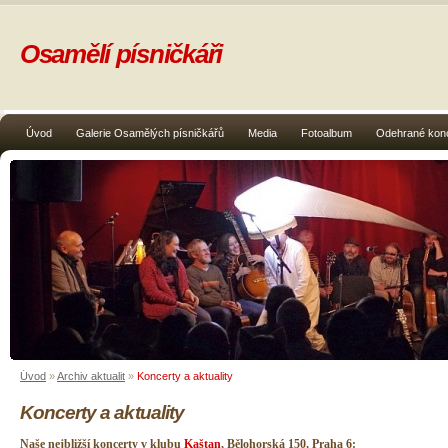
Osamělí písničkáři
Úvod
Galerie Osamělých písničkářů
Media
Fotoalbum
Odehrané kon
Úvod
»
Archiv aktualit
»
Koncerty a aktuality
Koncerty a aktuality
Naše nejbližší koncerty v klubu
Kaštan
, Bělohorská 150, Praha 6: