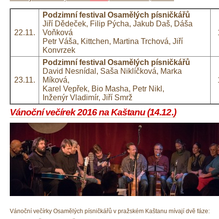
Podzimní festival Osamělých písničkářů
Jiří Dědeček, Filip Pýcha, Jakub Daš, Dáša
22.11.
Voňková
Petr Váša, Kittchen, Martina Trchová, Jiří
Konvrzek
Podzimní festival Osamělých písničkářů
David Nesnídal, Saša Niklíčková, Marka
23.11.
Míková,
Karel Vepřek, Bio Masha, Petr Nikl,
Inženýr Vladimír, Jiří Smrž
Vánoční večírek 2016 na Kaštanu (14.12.)
​Vánoční večírky Osamělých písničkářů v pražském Kaštanu mívají dvě fáze: