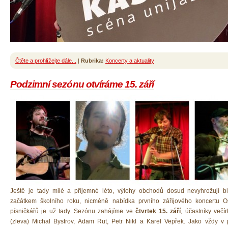
Čtěte a prohlížejte dále...
|
Rubrika:
Koncerty a aktuality
Podzimní sezónu otvíráme 15. září
Ještě je tady milé a příjemné léto, výlohy obchodů dosud nevyhrožují
b
začátkem školního roku, n
icméně
n
abídka
prvního zářijového koncertu 
písničkářů je už tady. Sezónu zahájíme ve
čtvrtek 15. září
, účastníky večí
(zleva) Michal Bystrov, Adam Rut, Petr Nikl a Karel Vepřek. Jako vždy v