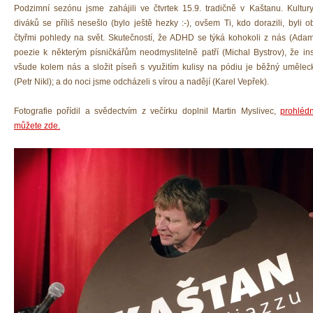
Podzimní sezónu jsme zahájili ve čtvrtek 15.9. tra
dičně v Kaštanu. Kultury
diváků se příliš nesešlo (bylo ještě hezky :-), ovšem Ti, kdo dorazili, byli 
čtyřmi pohledy na svět. Skutečností, že ADHD se týká kohokoli z nás (Adam
poezie k některým písničkářům neodmyslitelně patří (Michal Bystrov), že ins
všude kolem nás a složit píseň s využitím kulisy na pódiu je běžný umělec
(Petr Nikl); a do noci jsme odcházeli s vírou a nadějí (Karel Vepřek).
Fotografie pořídil a svědectvím z večírku doplnil Martin Myslivec,
prohlédn
můžete zde.