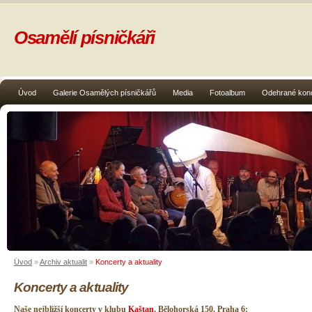
Osamělí písničkáři
Úvod
Galerie Osamělých písničkářů
Media
Fotoalbum
Odehrané kon
Úvod
»
Archiv aktualit
»
Koncerty a aktuality
Koncerty a aktuality
Naše nejbližší koncerty v klubu
Kaštan
, Bělohorská 150, Praha 6: