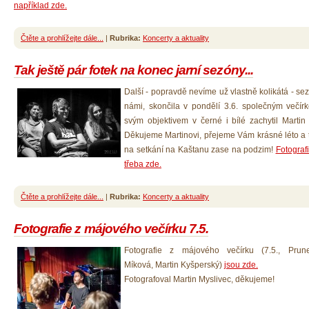
například zde.
Čtěte a prohlížejte dále...
|
Rubrika:
Koncerty a aktuality
Tak ještě pár fotek na konec jarní sezóny...
Další - popravdě nevíme už vlastně kolikátá - se
námi, skončila v pondělí 3.6. společným večírk
svým objektivem v černé i
bílé
zachytil Martin
Děkujeme Martinovi, přejeme Vám krásné léto a 
na setkání na Kaštanu zase na podzim!
Fotograf
třeba zde.
Čtěte a prohlížejte dále...
|
Rubrika:
Koncerty a aktuality
Fotografie z májového večírku 7.5.
Fotografie z májového večírku (7.5., Prun
Míková, Martin Kyšperský)
jsou zde.
Fotografoval Martin Myslivec, děkujeme!