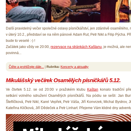
Další pravidelný večer společné oslavy písničkářství, jen zdánlivě osamělého,
v úterý 10.2., představí se na něm pánové Adam Rut, Petr Nikl a Filip Pýcha. Při
bude to veselé :-) !
Začátek jako vždy ve 20:00,
rezervace na stránkách Kaštanu
, je možná, ale ne
povinná...
Čtěte a prohlížejte dále...
|
Rubrika:
Koncerty a aktuality
Mikulášský večírek Osamělých písničkářů 5.12.
Ve čtvrtek 5.12. se od 20:00 v pražském klubu
Kaštan
konalo tradiční př
setkání volného sdružení Osamělých písničkářů. Na pódiu se sešli: Jan Bur
Šteflíčková, Petr Nikl, Karel Vepřek, Petr Váša, Jiří Konvrzek, Michal Bystrov, J
Kateřina Kličková, Jiří Dědeček a Petr Linhart. Přejeme Vám klidné dny adventu