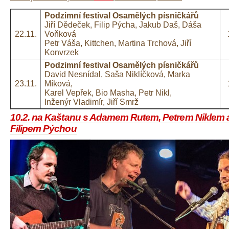
Podzimní festival Osamělých písničkářů
Jiří Dědeček, Filip Pýcha, Jakub Daš, Dáša
22.11.
Voňková
Petr Váša, Kittchen, Martina Trchová, Jiří
Konvrzek
Podzimní festival Osamělých písničkářů
David Nesnídal, Saša Niklíčková, Marka
23.11.
Míková,
Karel Vepřek, Bio Masha, Petr Nikl,
Inženýr Vladimír, Jiří Smrž
10.2. na Kaštanu s Adamem Rutem, Petrem Niklem 
Filipem Pýchou