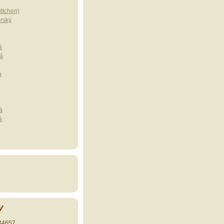
ttchen)
erský
á
á
á
á
á
y
34657