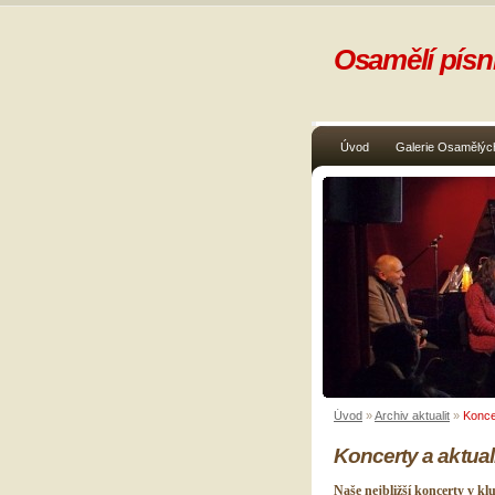
Osamělí písni
Úvod
Galerie Osamělých
Úvod
»
Archiv aktualit
»
Koncer
Koncerty a aktual
Naše nejbližší koncerty v k