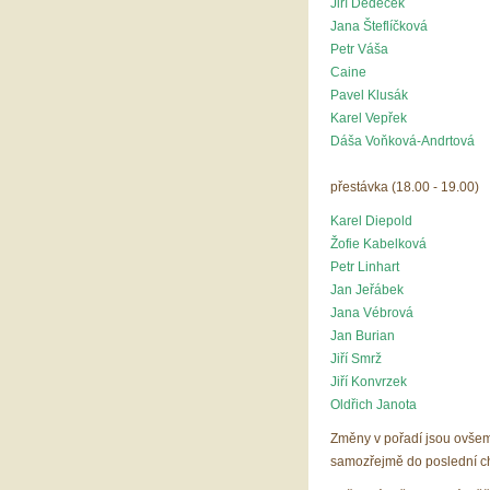
Jiří Dědeček
Jana Šteflíčková
Petr Váša
Caine
Pavel Klusák
Karel Vepřek
Dáša Voňková-Andrtová
přestávka (18.00 - 19.00)
Karel Diepold
Žofie Kabelková
Petr Linhart
Jan Jeřábek
Jana Vébrová
Jan Burian
Jiří Smrž
Jiří Konvrzek
Oldřich Janota
Změny v pořadí jsou ovše
samozřejmě do poslední chv