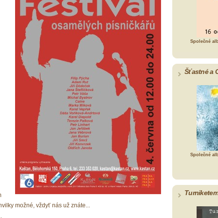
Společné al
Šťastné a 
Společné al
Turniketem
m
ilky možné, vždyť nás už znáte...