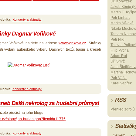
Jiří Konvrzek
Jakub König (Ki
Martin E. Kyšp
Petr Linhart
ubrika:
Koncerty a aktuality
Marka Míková
Nikola Muchov
ánky Dagmar Voňkové
Tamara Nathov
Petr Nikl
gmar Voňkové najdete na adrese
www.vonkova.cz
. Stránky
Terezie Palkov
tosti vydání autorského výběru Dášiných textů, básní a kreseb
Filip Pýcha
.
Adam Rut
Jiří Smrž
Jana Šteflíčkov
Martina Trchov
Petr Váša
Karel Vepřek
ubrika:
Koncerty a aktuality
RSS
aneb Další nekrolog za hudební průmysl
Přehled zdrojů
žete přečíst na jeho blogu:
um.cz/blogy/jan-burian.php?itemid=11775
Statistik
ubrika:
Koncerty a aktuality
Celkem:
27