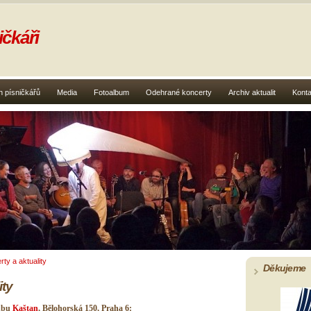
čkáři
 písničkářů
Media
Fotoalbum
Odehrané koncerty
Archiv aktualit
Konta
ty a aktuality
Děkujeme
ity
lubu
Kaštan
, Bělohorská 150, Praha 6: