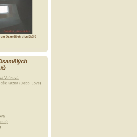
bum Osamělých písničkářů
 Osamělých
ářů
vá Voňková
uděk Kazda (Debbi Love)
ová
onus)
r