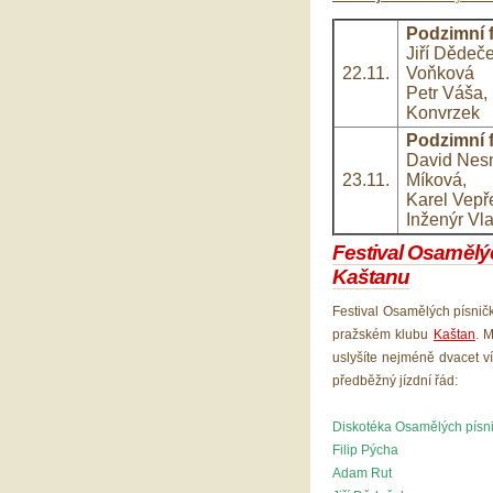
Podzimní 
Jiří Dědeč
22.11.
Voňková
Petr Váša, 
Konvrzek
Podzimní 
David Nesn
23.11.
Míková,
Karel Vepře
Inženýr Vla
Festival Osamělýc
Kaštanu
Festival Osamělých písničk
pražském klubu
Kaštan
. 
uslyšíte nejméně dvacet 
předběžný jízdní řád:
Diskotéka Osamělých písni
Filip Pýcha
Adam Ru