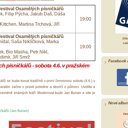
festival Osamělých písničkářů
ek, Filip Pýcha, Jakub Daš, Dáša
19:00
Kittchen, Martina Trchová, Jiří
festival Osamělých písničkářů
Děk
ídal, Saša Niklíčková, Marka
nak
19:00
k, Bio Masha, Petr Nikl,
dimír, Jiří Smrž
Facebook 
h písničkářů - sobota 4.6. v pražském
ářů se bude konat tradičně v první červnovou sobotu (4.6.) v
Maratón začne v pravé poledne a skončí o půlnoci. Uvidíte a
víceméně známých tváří. Moderovat bude Jan Burian a zde je
Nové albu
čkářů (Jan Burian)
t