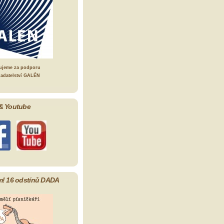
ujeme za podporu
ladatelství GALÉN
& Youtube
m! 16 odstínů DADA