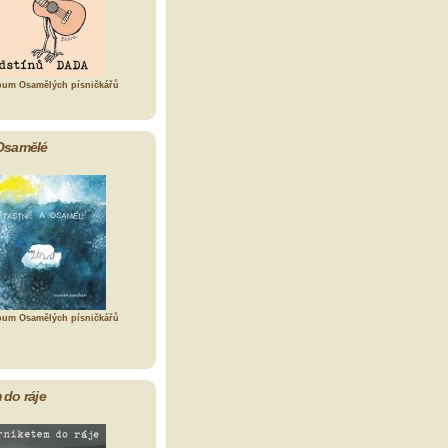
bum Osamělých písničkářů
Osamělé
bum Osamělých písničkářů
 do ráje