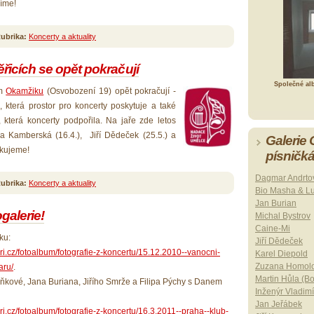
íme!
ubrika:
Koncerty a aktuality
řicích se opět pokračují
Společné al
ém
Okamžiku
(Osvobození 19) opět pokračují -
 která prostor pro koncerty poskytuje a také
, která koncerty podpořila. Na jaře zde letos
a Kamberská (16.4.), Jiří Dědeček (25.5.) a
Galerie
ěkujeme!
písničk
Dagmar Andrto
ubrika:
Koncerty a aktuality
Bio Masha & L
Jan Burian
galerie!
Michal Bystrov
Caine-Mi
ku:
Jiří Dědeček
ri.cz/fotoalbum/fotografie-z-koncertu/15.12.2010--vanocni-
Karel Diepold
Zuzana Homol
aru/
.
Martin Hůla (B
oňkové, Jana Buriana, Jiřího Smrže a Filipa Pýchy s Danem
Inženýr Vladimí
Jan Jeřábek
ri.cz/fotoalbum/fotografie-z-koncertu/16.3.2011--praha--klub-