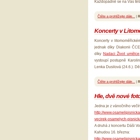
Každopádně se na Vás těš
Čtěte a prohlížejte dále...
|
R
Koncerty v Litomě
Koncerty v litomoměřick
jednak díky Diakonii ČCE,
díky
Nadaci Život umělce
vystoupí postupně Karolin
Lenka Dusilová (24.6.). D
Čtěte a prohlížejte dále...
|
R
Hle, dvě nové foto
Jedna je z vánočního večír
http://www.osamelipisnicka
vecirek-osamelych-pisnick
A druhá z koncertu Dáši V
Kahudou 16. března:
http://www.osamelipisnicka