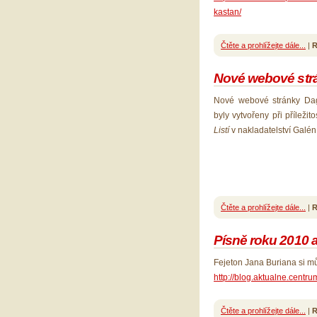
kastan/
Čtěte a prohlížejte dále...
|
R
Nové webové str
Nové webové stránky Da
byly vytvořeny při příleži
Listí
v nakladatelství Galén
Čtěte a prohlížejte dále...
|
R
Písně roku 2010 
Fejeton Jana Buriana si mů
http://blog.aktualne.centr
Čtěte a prohlížejte dále...
|
R