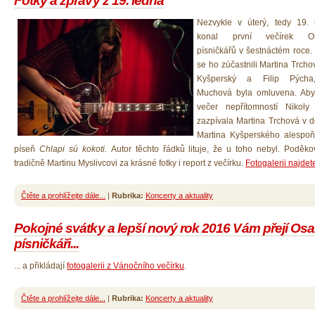
Fotky a zprávy z 19. ledna
Nezvykle v úterý, tedy 19.
konal první večírek Os
písničkářů v šestnáctém roce.
se ho zúčastnili Martina Trcho
Kyšperský a Filip Pýcha
Muchová byla omluvena. Aby
večer nepřítomností Nikoly 
zazpívala Martina Trchová v 
Martina Kyšperského alespoň
píseň
Chlapi sú kokoti.
Autor těchto řádků lituje, že u toho nebyl. Poděkov
tradičně Martinu Myslivcovi za krásné fotky i report z večírku.
Fotogalerii najdet
Čtěte a prohlížejte dále...
|
Rubrika:
Koncerty a aktuality
Pokojné svátky a lepší nový rok 2016 Vám přejí Osa
písničkáři...
... a přikládají
fotogalerii z Vánočního večírku
.
Čtěte a prohlížejte dále...
|
Rubrika:
Koncerty a aktuality