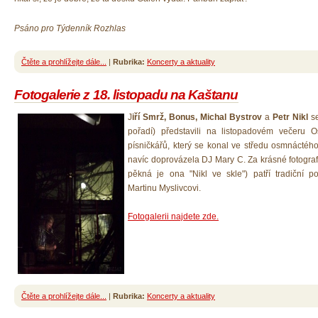
Psáno pro Týdenník Rozhlas
Čtěte a prohlížejte dále...
|
Rubrika:
Koncerty a aktuality
Fotogalerie z 18. listopadu na Kaštanu
J
iří Smrž, Bonus, Michal Bystrov
a
Petr Nikl
se
pořadí) představili na listopadovém večeru 
písničkářů, který se konal ve středu osmnáctéh
navíc doprovázela DJ Mary C. Za krásné fotograf
pěkná je ona "Nikl ve skle") patří tradiční p
Martinu Myslivcovi.
Fotogalerii najdete zde.
Čtěte a prohlížejte dále...
|
Rubrika:
Koncerty a aktuality