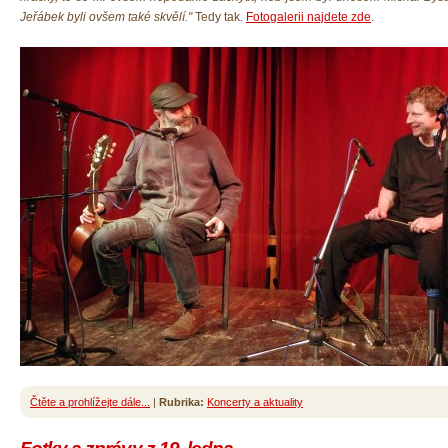
Jeřábek byli ovšem také skvělí."
Tedy tak.
Fotogalerii najdete zde
.
Čtěte a prohlížejte dále...
|
Rubrika:
Koncerty a aktuality