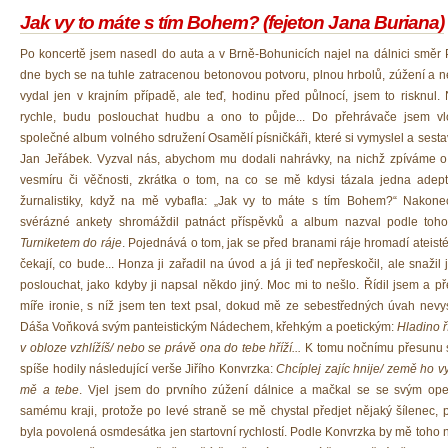
Jak vy to máte s tím Bohem? (fejeton Jana Buriana)
Po koncertě jsem nasedl do auta a v Brně-Bohunicích najel na dálnici směr 
dne bych se na tuhle zatracenou betonovou potvoru, plnou hrbolů, zúžení a n
vydal jen v krajním případě, ale teď, hodinu před půlnocí, jsem to risknul.
rychle, budu poslouchat hudbu a ono to půjde... Do přehrávače jsem vlo
společné album volného sdružení Osamělí písničkáři, které si vymyslel a sesta
Jan Jeřábek. Vyzval nás, abychom mu dodali nahrávky, na nichž zpíváme o
vesmíru či věčnosti, zkrátka o tom, na co se mě kdysi tázala jedna adep
žurnalistiky, když na mě vybafla: „Jak vy to máte s tím Bohem?“ Nakone
svérázné ankety shromáždil patnáct příspěvků a album nazval podle to
Turniketem do ráje
. Pojednává o tom, jak se před branami ráje hromadí ateisté
čekají, co bude... Honza ji zařadil na úvod a já ji teď nepřeskočil, ale snažil 
poslouchat, jako kdyby ji napsal někdo jiný. Moc mi to nešlo. Řídil jsem a p
míře ironie, s níž jsem ten text psal, dokud mě ze sebestředných úvah nevy
Dáša Voňková svým panteistickým Nádechem, křehkým a poetickým:
Hladino ří
v obloze vzhlížíš/ nebo se právě ona do tebe hříží...
K tomu nočnímu přesunu
spíše hodily následující verše Jiřího Konvrzka:
Chcíplej zajíc hnije/ země ho vy
mě a tebe
. Vjel jsem do prvního zúžení dálnice a mačkal se se svým op
samému kraji, protože po levé straně se mě chystal předjet nějaký šílenec, 
byla povolená osmdesátka jen startovní rychlostí. Podle Konvrzka by mě toho 