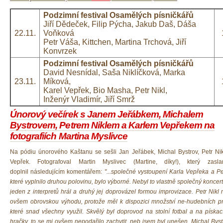
Podzimní festival Osamělých písničkářů
Jiří Dědeček, Filip Pýcha, Jakub Daš, Dáša
22.11.
Voňková
Petr Váša, Kittchen, Martina Trchová, Jiří
Konvrzek
Podzimní festival Osamělých písničkářů
David Nesnídal, Saša Niklíčková, Marka
23.11.
Míková,
Karel Vepřek, Bio Masha, Petr Nikl,
Inženýr Vladimír, Jiří Smrž
Únorový večírek s Janem Jeřábkem, Michalem
Bystrovem, Petrem Niklem a Karlem Vepřekem na
fotografiích Martina Myslivce
Na pódiu únorového Kaštanu se sešli Jan Jeřábek, Michal Bystrov, Petr Nik
Vepřek. Fotografoval Martin Myslivec (Martine, díky!), který z
asl
doplnil následujícím komentářem:
"...společné vystoupení Karla Vepřeka a Pe
které vyplnilo druhou polovinu, bylo výborné. Nebyl to vlastně společný koncert
jeden z interpretů hrál a druhý jej doprovázel formou improvizace. Petr Nikl
ovšem obrovskou výhodu, protože měl k dispozici množství ne-hudebních pr
které snad všechny využil. Skvělý byl doprovod na stolní fotbal a na píska
hračky, to se mi ovšem nepodařilo zachytit, neb jsem byl unešen. Michal Bys