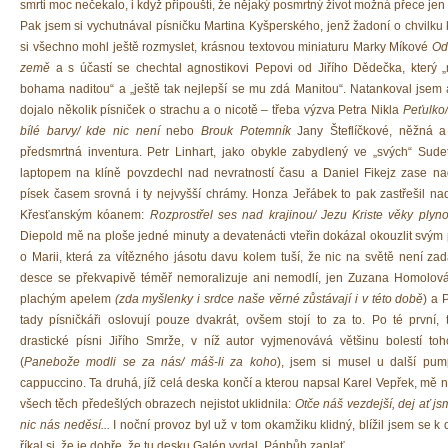
smrti moc nečekalo, i když připouští, že nějaký posmrtný život možná přece jen e
Pak jsem si vychutnával písničku Martina Kyšperského, jenž žadoní o chvilku 
si všechno mohl ještě rozmyslet, krásnou textovou miniaturu Marky Míkové
Od
země
a s účastí se chechtal agnostikovi Pepovi od Jiřího Dědečka, který 
bohama naditou“ a „ještě tak nejlepší se mu zdá Manitou“. Natankoval jsem
dojalo několik písniček o strachu a o nicotě – třeba výzva Petra Nikla
Peťulko
bílé barvy/ kde nic není
nebo
Brouk Potemník
Jany Šteflíčkové, něžná a
předsmrtná inventura. Petr Linhart, jako obykle zabydlený ve „svých“ Sudet
laptopem na klíně povzdechl nad nevratností času a Daniel Fikejz zase nad
písek časem srovná i ty nejvyšší chrámy. Honza Jeřábek to pak zastřešil n
Křesťanským kóanem:
Rozprostřel ses nad krajinou/ Jezu Kriste věky plyno
Diepold mě na ploše jedné minuty a devatenácti vteřin dokázal okouzlit svým
o Marii, která za vítězného jásotu davu kolem tuší, že nic na světě není za
desce se překvapivě téměř nemoralizuje ani nemodlí, jen Zuzana Homolová
plachým apelem
(zda myšlenky i srdce naše věrné zůstávají i v této době
) a
tady písničkáři oslovují pouze dvakrát, ovšem stojí to za to. Po té první,
drastické písni Jiřího Smrže, v níž autor vyjmenovává většinu bolestí toh
(
Panebože modli se za nás/ máš-li za koho
), jsem si musel u další pum
cappuccino. Ta druhá, jíž celá deska končí a kterou napsal Karel Vepřek, mě
všech těch předešlých obrazech nejistot uklidnila:
Otče náš vezdejší, dej ať js
nic nás neděsí...
I noční provoz byl už v tom okamžiku klidný, blížil jsem se 
říkal si, že je dobře, že tu desku Galén vydal. Pánbůh zaplať.