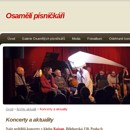
Osamělí písničkáři
Úvod
Galerie Osamělých písničkářů
Media
Fotoalbum
Odehrané kon
Úvod
»
Archiv aktualit
»
Koncerty a aktuality
Koncerty a aktuality
Naše nejbližší koncerty v klubu
Kaštan
, Bělohorská 150, Praha 6: