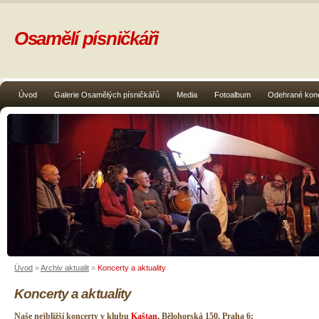
Osamělí písničkáři
Úvod
Galerie Osamělých písničkářů
Media
Fotoalbum
Odehrané kon
Úvod
»
Archiv aktualit
»
Koncerty a aktuality
Koncerty a aktuality
Naše nejbližší koncerty v klubu
Kaštan
, Bělohorská 150, Praha 6: