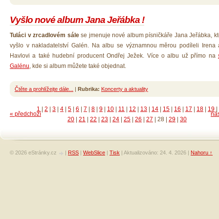
Vyšlo nové album Jana Jeřábka !
Tuláci v zrcadlovém sále
se jmenuje nové album písničkáře Jana Jeřábka, kt
vyšlo v nakladatelství Galén. Na albu se významnou měrou podíleli Irena 
Havlovi a také hudební producent Ondřej Ježek. Více o albu už přímo na
Galénu
, kde si album můžete také objednat.
Čtěte a prohlížejte dále...
|
Rubrika:
Koncerty a aktuality
1
|
2
|
3
|
4
|
5
|
6
|
7
|
8
|
9
|
10
|
11
|
12
|
13
|
14
|
15
|
16
|
17
|
18
|
19
|
« předchozí
nás
20
|
21
|
22
|
23
|
24
|
25
|
26
|
27
|
28
|
29
|
30
© 2026 eStránky.cz
|
RSS
|
WebSlice
|
Tisk
|
Aktualizováno: 24. 4. 2026
|
Nahoru ↑