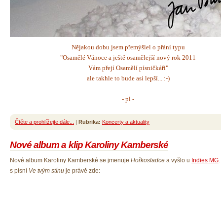
Nějakou dobu jsem přemýšlel o přání typu
"Osamělé Vánoce a ještě osamělejší nový rok 2011
Vám přejí Osamělí písničkáři"
ale takhle to bude asi lepší... :-)
- pl -
Čtěte a prohlížejte dále...
|
Rubrika:
Koncerty a aktuality
Nové album a klip Karoliny Kamberské
Nové album Karoliny Kamberské se jmenuje
Hořkosladce
a vyšlo u
Indies MG
s písní
Ve tvým stínu
je právě zde: