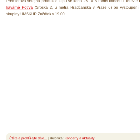
Premiérová veřejná produkce klipu se koná 26.10. v rámci koncertu Terezie 
kavárně Potrvá
(Srbská 2, u metra Hradčanská v Praze 6) po vystoupení 
skupiny UMSKUP. Začátek v 19:00.
Čtěte a prohlížejte dále...
|
Rubrika:
Koncerty a aktuality